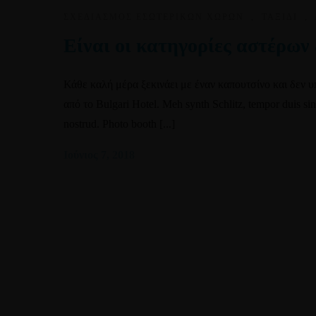
ΣΧΕΔΙΑΣΜΌΣ ΕΣΩΤΕΡΙΚΏΝ ΧΏΡΩΝ
,
ΤΑΞΊΔΙ
,
Είναι οι κατηγορίες αστέρων ξ
Κάθε καλή μέρα ξεκινάει με έναν καπουτσίνο και δεν 
από το Bulgari Hotel. Meh synth Schlitz, tempor duis sing
nostrud. Photo booth [...]
Ιούνιος 7, 2018