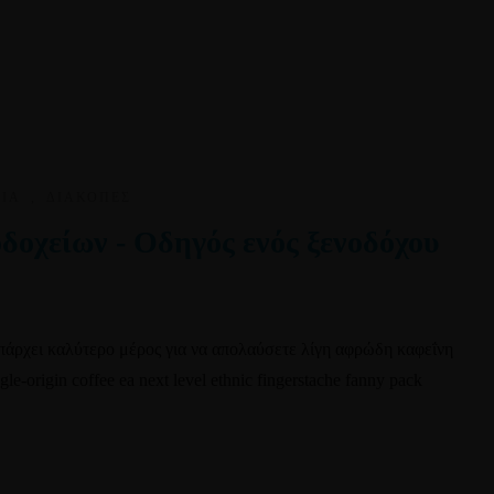
ΙΑ
,
ΔΙΑΚΟΠΈΣ
δοχείων - Οδηγός ενός ξενοδόχου
υπάρχει καλύτερο μέρος για να απολαύσετε λίγη αφρώδη καφεΐνη
le-origin coffee ea next level ethnic fingerstache fanny pack