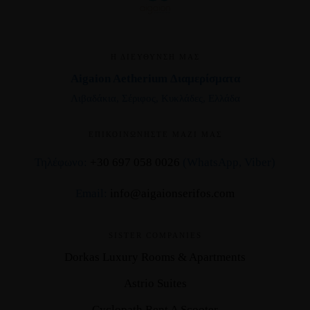
Η ΔΙΕΎΘΥΝΣΉ ΜΑΣ
Aigaion Aetherium Διαμερίσματα
Λιβαδάκια, Σέριφος, Κυκλάδες, Ελλάδα
ΕΠΙΚΟΙΝΩΝΉΣΤΕ ΜΑΖΊ ΜΑΣ
Τηλέφωνο:
+30 697 058 0026
(WhatsApp, Viber)
Email:
info@aigaionserifos.com
SISTER COMPANIES
Dorkas Luxury Rooms & Apartments
Astrio Suites
Cyclopath Rent A Scooter